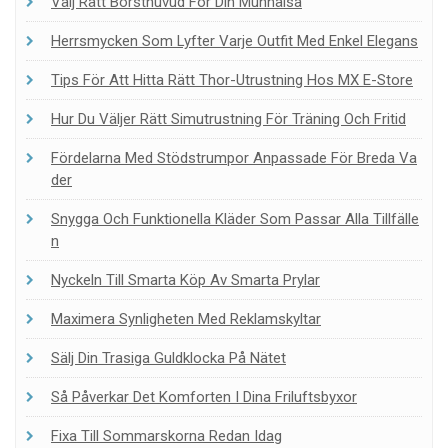
Välj Rätt Borsthuvud För Din Munhälsa
Herrsmycken Som Lyfter Varje Outfit Med Enkel Elegans
Tips För Att Hitta Rätt Thor-Utrustning Hos MX E-Store
Hur Du Väljer Rätt Simutrustning För Träning Och Fritid
Fördelarna Med Stödstrumpor Anpassade För Breda Va
Der
Snygga Och Funktionella Kläder Som Passar Alla Tillfälle
N
Nyckeln Till Smarta Köp Av Smarta Prylar
Maximera Synligheten Med Reklamskyltar
Sälj Din Trasiga Guldklocka På Nätet
Så Påverkar Det Komforten I Dina Friluftsbyxor
Fixa Till Sommarskorna Redan Idag