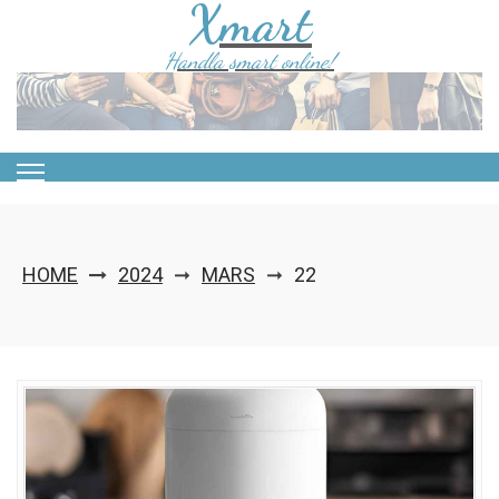
Xmart
Skip
to
content
Handla smart online!
HOME
2024
MARS
22
➞
➞